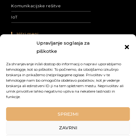
Komunikacijske rešitve
IoT
Hitri meni:
Upravljanje soglasja za
Naši projekti in novice
piškotke
O nas
Za shranjevanje in/ali dostop do informacij o napravi uporabljamo
tehnologije, kot so piškotki. To počnemo, da izboljšamo izkušnjo
Kontakt
brskanja in prikažemo (ne)prilagojene oglase. Privolitev v te
tehnologije nam bo omogočila obdelavo podatkov, kot je vedenje
Pogosta vprašanja
brskanja ali edinstveni ID-ji na tem spletnem mestu. Neprivolitev ali
umik privolitve lahko negativno vpliva na nekatere lastnosti in
Politika zasebnosti
funkcije.
Sledi nam:
SPREJMI
ZAVRNI