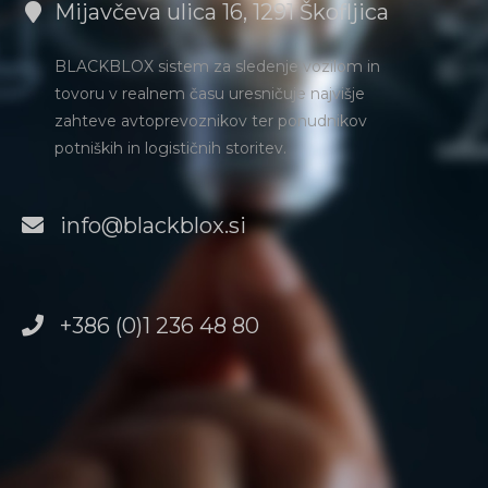
Mijavčeva ulica 16, 1291 Škofljica
BLACKBLOX sistem za sledenje vozilom in
tovoru
v realnem času uresničuje najvišje
zahteve avtoprevoznikov ter ponudnikov
potniških in logističnih storitev.
info@blackblox.si
+386 (0)1 236 48 80