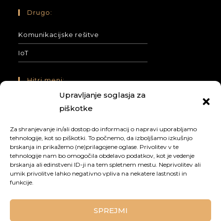
Drugo:
Komunikacijske rešitve
IoT
Hitri meni:
Upravljanje soglasja za
Naši projekti in novice
piškotke
O nas
Za shranjevanje in/ali dostop do informacij o napravi uporabljamo
tehnologije, kot so piškotki. To počnemo, da izboljšamo izkušnjo
Kontakt
brskanja in prikažemo (ne)prilagojene oglase. Privolitev v te
tehnologije nam bo omogočila obdelavo podatkov, kot je vedenje
Pogosta vprašanja
brskanja ali edinstveni ID-ji na tem spletnem mestu. Neprivolitev ali
umik privolitve lahko negativno vpliva na nekatere lastnosti in
Politika zasebnosti
funkcije.
Sledi nam:
SPREJMI